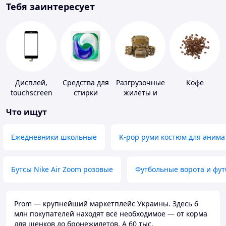
Тебя заинтересует
Дисплей,
Средства для
Разгрузочные
Кофе
touchscreen
стирки
жилеты и
для
плитоноски
Что ищут
телефонов
без плит
Ежедневники школьные
K-pop руми костюм для анима
Бутсы Nike Air Zoom розовые
Футбольные ворота и фу
Prom — крупнейший маркетплейс Украины. Здесь 6
млн покупателей находят всё необходимое — от корма
для щенков до бронежилетов. А 60 тыс.