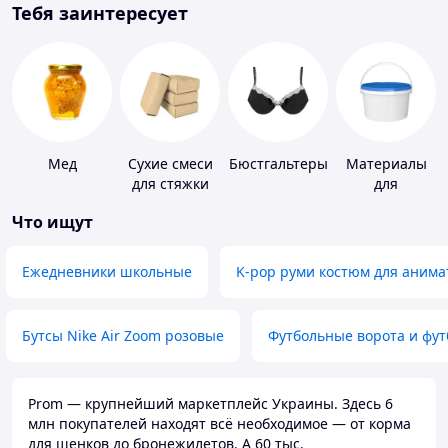
Тебя заинтересует
Мед
Сухие смеси
Бюстгальтеры
Материалы
для стяжки
для
пола
устройства
Что ищут
полимерных
полов
Ежедневники школьные
K-pop руми костюм для анима
Бутсы Nike Air Zoom розовые
Футбольные ворота и фу
Prom — крупнейший маркетплейс Украины. Здесь 6
млн покупателей находят всё необходимое — от корма
для щенков до бронежилетов. А 60 тыс.