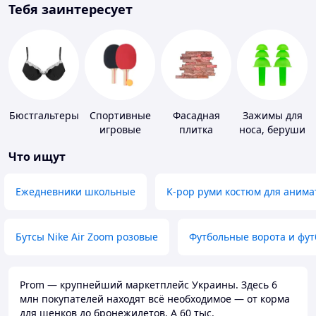
Тебя заинтересует
Бюстгальтеры
Спортивные
Фасадная
Зажимы для
игровые
плитка
носа, беруши
ракетки
для плавания
Что ищут
Ежедневники школьные
K-pop руми костюм для анима
Бутсы Nike Air Zoom розовые
Футбольные ворота и фу
Prom — крупнейший маркетплейс Украины. Здесь 6
млн покупателей находят всё необходимое — от корма
для щенков до бронежилетов. А 60 тыс.