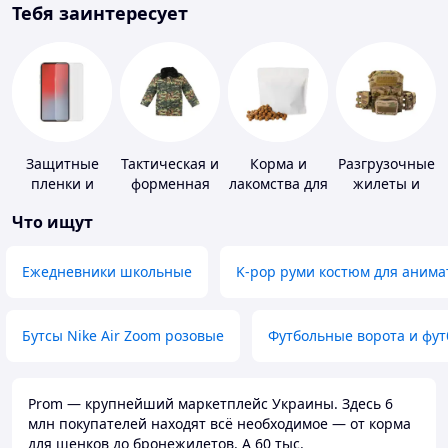
Тебя заинтересует
Защитные
Тактическая и
Корма и
Разгрузочные
пленки и
форменная
лакомства для
жилеты и
стекла для
одежда
домашних
плитоноски
Что ищут
портативных
животных и
без плит
устройств
птиц
Ежедневники школьные
K-pop руми костюм для анима
Бутсы Nike Air Zoom розовые
Футбольные ворота и фу
Prom — крупнейший маркетплейс Украины. Здесь 6
млн покупателей находят всё необходимое — от корма
для щенков до бронежилетов. А 60 тыс.