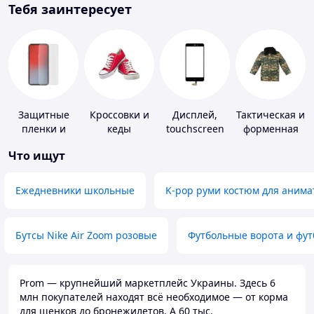
Тебя заинтересует
Защитные
Кроссовки и
Дисплей,
Тактическая и
пленки и
кеды
touchscreen
форменная
стекла для
для
одежда
Что ищут
портативных
телефонов
устройств
Ежедневники школьные
K-pop руми костюм для анима
Бутсы Nike Air Zoom розовые
Футбольные ворота и фу
Prom — крупнейший маркетплейс Украины. Здесь 6
млн покупателей находят всё необходимое — от корма
для щенков до бронежилетов. А 60 тыс.