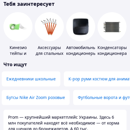
Тебя заинтересует
Кинезио
Аксессуары
Автомобильные
Конденсаторы
тейпы и
для спальных
кондиционеры
кондиционера
средства для
мешков,
Что ищут
тейпирования
карематов и
палаток
Ежедневники школьные
K-pop руми костюм для анима
Бутсы Nike Air Zoom розовые
Футбольные ворота и фу
Prom — крупнейший маркетплейс Украины. Здесь 6
млн покупателей находят всё необходимое — от корма
для щенков до бронежилетов. А 60 тыс.