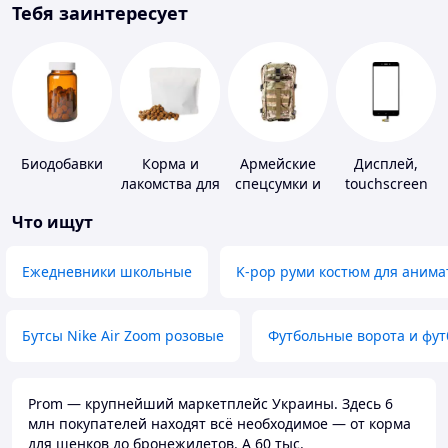
Тебя заинтересует
Биодобавки
Корма и
Армейские
Дисплей,
лакомства для
спецсумки и
touchscreen
домашних
рюкзаки
для
Что ищут
животных и
телефонов
птиц
Ежедневники школьные
K-pop руми костюм для анима
Бутсы Nike Air Zoom розовые
Футбольные ворота и фу
Prom — крупнейший маркетплейс Украины. Здесь 6
млн покупателей находят всё необходимое — от корма
для щенков до бронежилетов. А 60 тыс.