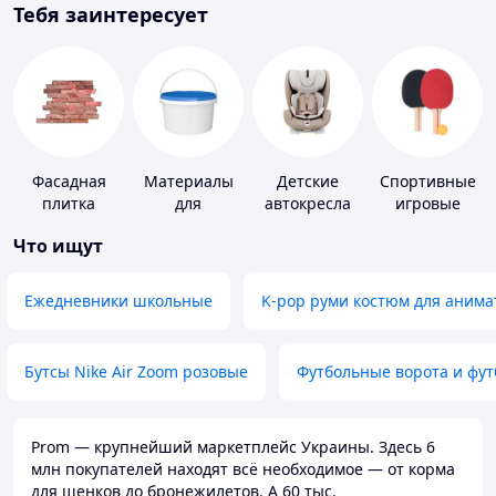
Тебя заинтересует
Фасадная
Материалы
Детские
Спортивные
плитка
для
автокресла
игровые
устройства
ракетки
Что ищут
полимерных
полов
Ежедневники школьные
K-pop руми костюм для анима
Бутсы Nike Air Zoom розовые
Футбольные ворота и фу
Prom — крупнейший маркетплейс Украины. Здесь 6
млн покупателей находят всё необходимое — от корма
для щенков до бронежилетов. А 60 тыс.