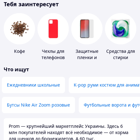
Тебя заинтересует
Кофе
Чехлы для
Защитные
Средства для
телефонов
пленки и
стирки
стекла для
Что ищут
портативных
устройств
Ежедневники школьные
K-pop руми костюм для анима
Бутсы Nike Air Zoom розовые
Футбольные ворота и фу
Prom — крупнейший маркетплейс Украины. Здесь 6
млн покупателей находят всё необходимое — от корма
для щенков до бронежилетов. А 60 тыс.