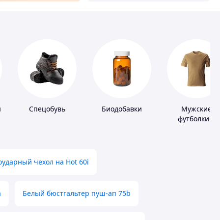
ы
Спецобувь
Биодобавки
Мужские
футболки и
майки
ударный чехол на Hot 60i
а
Белый бюстгальтер пуш-ап 75b