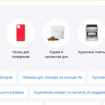
Чехлы для
Корма и
Кухонные плит
телефонов
лакомства для
домашних
животных и
птиц
маторов
Обложка для планера на кольцах А6
Противо
льшого размера
Кружевной конверт на выписку из роддом