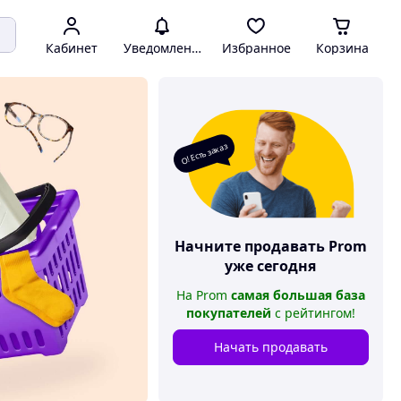
Кабинет
Уведомления
Избранное
Корзина
О! Есть заказ
Начните продавать
Prom
уже сегодня
На
Prom
самая большая база
покупателей
с рейтингом
!
Начать продавать