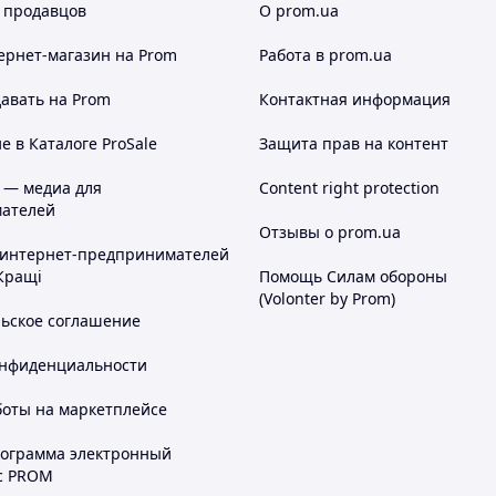
 продавцов
О prom.ua
ернет-магазин
на Prom
Работа в prom.ua
авать на Prom
Контактная информация
 в Каталоге ProSale
Защита прав на контент
 — медиа для
Content right protection
ателей
Отзывы о prom.ua
 интернет-предпринимателей
Кращі
Помощь Силам обороны
(Volonter by Prom)
льское соглашение
онфиденциальности
боты на маркетплейсе
рограмма электронный
с PROM