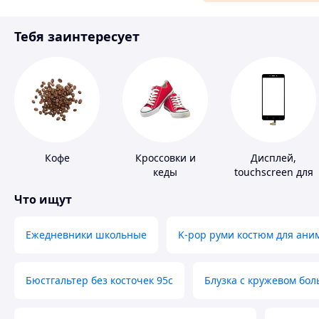
Материалы для ремонта
Тебя заинтересует
Спорт и отдых
Кофе
Кроссовки и
Дисплей,
кеды
touchscreen для
телефонов
Что ищут
Ежедневники школьные
K-pop руми костюм для ани
Бюстгальтер без косточек 95с
Блузка с кружевом бо