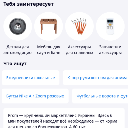
Тебя заинтересует
Детали для
Мебель для
Аксессуары
Запчасти и
автокондиционеров
саун и бань
для спальных
аксессуары
мешков,
для бытовых
Что ищут
карематов и
кондиционеров
палаток
Ежедневники школьные
K-pop руми костюм для анима
Бутсы Nike Air Zoom розовые
Футбольные ворота и фу
Prom — крупнейший маркетплейс Украины. Здесь 6
млн покупателей находят всё необходимое — от корма
для щенков до бронежилетов. А 60 тыс.