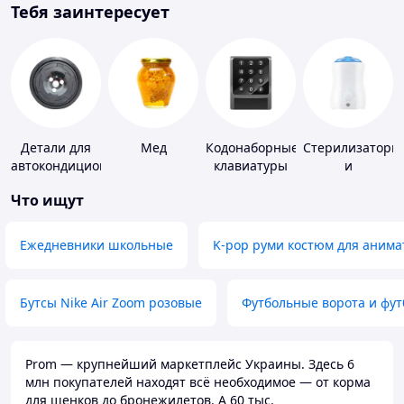
Тебя заинтересует
Детали для
Мед
Кодонаборные
Стерилизаторы
автокондиционеров
клавиатуры
и
подогреватели
Что ищут
для детского
питания
Ежедневники школьные
K-pop руми костюм для анима
Бутсы Nike Air Zoom розовые
Футбольные ворота и фу
Prom — крупнейший маркетплейс Украины. Здесь 6
млн покупателей находят всё необходимое — от корма
для щенков до бронежилетов. А 60 тыс.