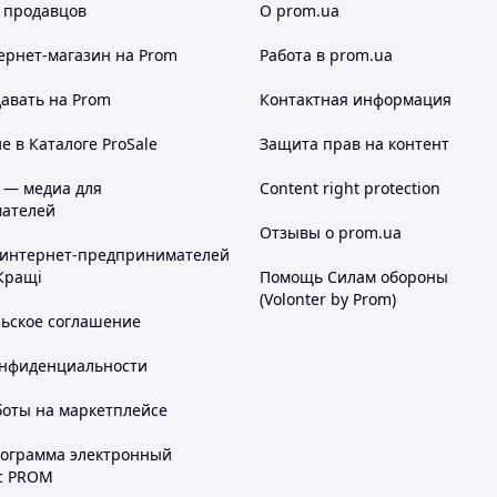
 продавцов
О prom.ua
ернет-магазин
на Prom
Работа в prom.ua
авать на Prom
Контактная информация
 в Каталоге ProSale
Защита прав на контент
 — медиа для
Content right protection
ателей
Отзывы о prom.ua
 интернет-предпринимателей
Кращі
Помощь Силам обороны
(Volonter by Prom)
льское соглашение
онфиденциальности
боты на маркетплейсе
рограмма электронный
с PROM