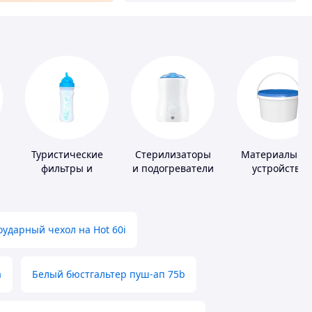
Туристические
Стерилизаторы
Материалы дл
фильтры и
и подогреватели
устройства
таблетки для
для детского
полимерных
питьевой воды
питания
полов
ударный чехол на Hot 60i
а
Белый бюстгальтер пуш-ап 75b