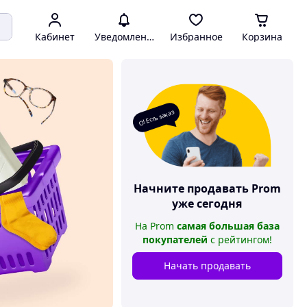
Кабинет
Уведомления
Избранное
Корзина
О! Есть заказ
Начните продавать
Prom
уже сегодня
На
Prom
самая большая база
покупателей
с рейтингом
!
Начать продавать