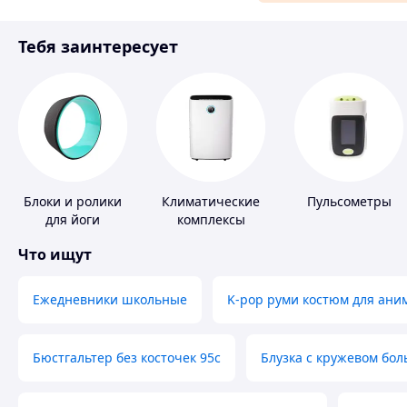
Материалы для ремонта
Тебя заинтересует
Спорт и отдых
Блоки и ролики
Климатические
Пульсометры
для йоги
комплексы
Что ищут
Ежедневники школьные
K-pop руми костюм для ани
Бюстгальтер без косточек 95с
Блузка с кружевом бо