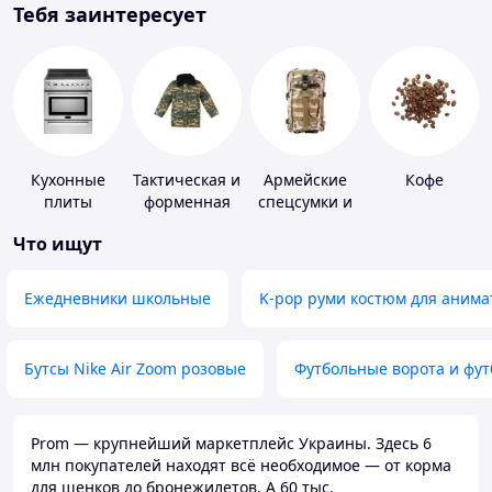
Тебя заинтересует
Кухонные
Тактическая и
Армейские
Кофе
плиты
форменная
спецсумки и
одежда
рюкзаки
Что ищут
Ежедневники школьные
K-pop руми костюм для анима
Бутсы Nike Air Zoom розовые
Футбольные ворота и фу
Prom — крупнейший маркетплейс Украины. Здесь 6
млн покупателей находят всё необходимое — от корма
для щенков до бронежилетов. А 60 тыс.