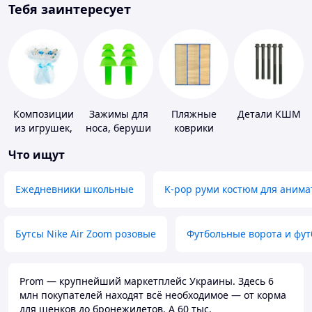
Тебя заинтересует
Композиции
Зажимы для
Пляжные
Детали КШМ
из игрушек,
носа, беруши
коврики
одежды,
для плавания
Что ищут
подгузников
Ежедневники школьные
K-pop руми костюм для анима
Бутсы Nike Air Zoom розовые
Футбольные ворота и фу
Prom — крупнейший маркетплейс Украины. Здесь 6
млн покупателей находят всё необходимое — от корма
для щенков до бронежилетов. А 60 тыс.