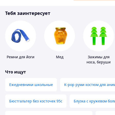
Материалы для ремонта
Тебя заинтересует
Спорт и отдых
Ремни для йоги
Мед
Зажимы для
носа, беруши
для плавания
Что ищут
Ежедневники школьные
K-pop руми костюм для ани
Бюстгальтер без косточек 95с
Блузка с кружевом бо