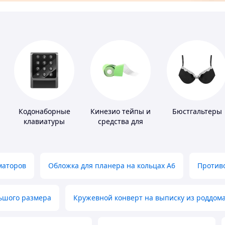
Кодонаборные
Кинезио тейпы и
Бюстгальтеры
клавиатуры
средства для
тейпирования
маторов
Обложка для планера на кольцах А6
Противо
льшого размера
Кружевной конверт на выписку из роддом