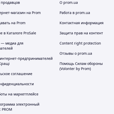
 продавцов
О prom.ua
ернет-магазин
на Prom
Работа в prom.ua
авать на Prom
Контактная информация
 в Каталоге ProSale
Защита прав на контент
 — медиа для
Content right protection
ателей
Отзывы о prom.ua
 интернет-предпринимателей
Кращі
Помощь Силам обороны
(Volonter by Prom)
льское соглашение
онфиденциальности
боты на маркетплейсе
рограмма электронный
с PROM