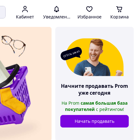
Кабинет
Уведомления
Избранное
Корзина
О! Есть заказ
Начните продавать
Prom
уже сегодня
На
Prom
самая большая база
покупателей
с рейтингом
!
Начать продавать