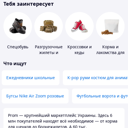
Тебя заинтересует
Спецобувь
Разгрузочные
Кроссовки и
Корма и
жилеты и
кеды
лакомства для
плитоноски
домашних
Что ищут
без плит
животных и
птиц
Ежедневники школьные
K-pop руми костюм для анима
Бутсы Nike Air Zoom розовые
Футбольные ворота и фу
Prom — крупнейший маркетплейс Украины. Здесь 6
млн покупателей находят всё необходимое — от корма
для щенков до бронежилетов. А 60 тыс.