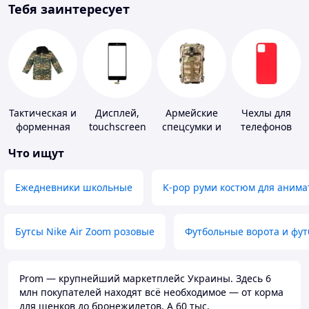
Тебя заинтересует
Тактическая и
Дисплей,
Армейские
Чехлы для
форменная
touchscreen
спецсумки и
телефонов
одежда
для
рюкзаки
Что ищут
телефонов
Ежедневники школьные
K-pop руми костюм для анима
Бутсы Nike Air Zoom розовые
Футбольные ворота и фу
Prom — крупнейший маркетплейс Украины. Здесь 6
млн покупателей находят всё необходимое — от корма
для щенков до бронежилетов. А 60 тыс.